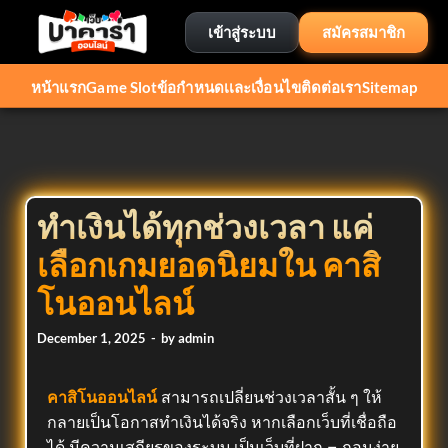
เข้าสู่ระบบ
สมัครสมาชิก
หน้าแรก
Game Slot
ข้อกำหนดเเละเงื่อนไข
ติดต่อเรา
Sitemap
ทำเงินได้ทุกช่วงเวลา แค่
เลือกเกมยอดนิยมใน คาสิ
โนออนไลน์
December 1, 2025
-
by
admin
คาสิโนออนไลน์
สามารถเปลี่ยนช่วงเวลาสั้น ๆ ให้
กลายเป็นโอกาสทำเงินได้จริง
หากเลือกเว็บที่เชื่อถือ
ได้ มีความเสถียรของระบบ เป็นเว็บที่ฝาก – ถอนง่าย