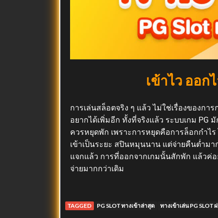
เข้าไว ออกไ
การเล่นสล็อตจริง ๆ แล้ว ไม่ใช่เรื่องของการ
อยากได้เพิ่มอีก ทั้งที่จริงแล้ว ระบบเกม PG 
ควรหยุดพัก เพราะการหยุดคือการล็อกกำไร ไม่
เข้าเป็นระยะ สปินหมุนนาน แต่จ่ายคืนต่ำมาก ส
แจกแล้ว การที่ออกจากเกมนั้นสักพัก แล้วค่อย
จ่ายมากกว่าเดิม
TAGGED
PG SLOT ทางเข้าล่าสุด
ทางเข้าเล่น PG SLOT ผ