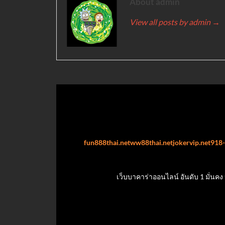
About admin
View all posts by admin
→
fun888thai.net
ww88thai.net
jokervip.net
918-
เว็บบาคาร่าออนไลน์ อันดับ 1 มั่นคง