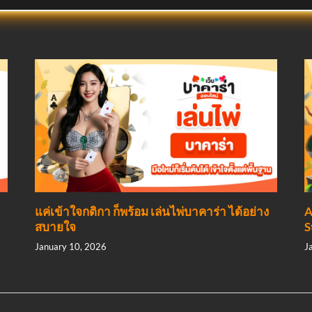
แค่เข้าใจกติกา ก็พร้อม เล่นไพ่บาคาร่า ได้อย่าง
A
สบายใจ
S
January 10, 2026
J