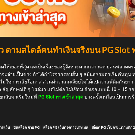
ว ตามสไตล์คนทำเงินจริงบน PG Slot ท
กดให้เยอะที่สุด แต่เป็นเรื่องของรู้จังหวะมากกว่า หลายคนพลาดตร
มักจะจ่ายเป็นช่วง ถ้าได้กำไรจากรอบสั้น ๆ สปินธรรมดาเริ่มคืนทุน หร
ใช่การเสียโอกาส ส่วนคำว่าเกมเงียบไม่ได้แปลว่าแพ้ติดกันยาว ๆ เส
ัญลักษณ์ดี ๆ โผล่มา แต่ไม่ต่อ ไม่เชื่อม ถ้าเจอแบบนี้ 10 – 15 รอ
กลับมาเริ่มใหม่ที่
PG Slot ทางเข้าล่าสุด
บางครั้งเหมือนเป็นการร
่านเว็บ
ปั่นสล็อต ค่าย PG
สล็อต PG เว็บตรงต่างประเทศ
สล็อต PG เว็บตรงแตกหนัก 