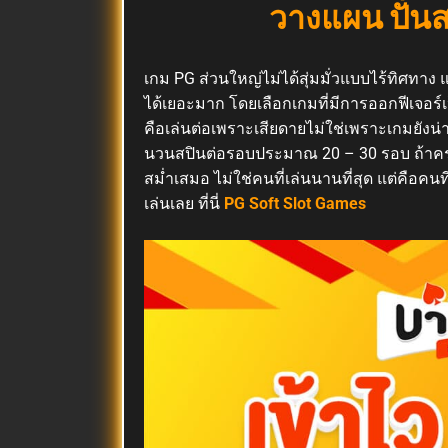
วางแผน
ปั่น
เกม PG ส่วนใหญ่ไม่ได้สุ่มมั่วแบบไร้ทิศทาง
ได้เยอะมาก โดยเลือกเกมที่มีการออกฟีเจอร์เ
คือเล่นต่อเพราะเสียดายไม่ใช่เพราะเกมยังน่
นวนสปินต่อรอบประมาณ 20 – 30 รอบ ถ้าครบร
สม่ำเสมอ ไม่ใช่คนที่เล่นนานที่สุด แต่คือค
เล่นเลย ที่นี่
PG Soft Slot Games