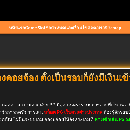
หน้าแรก
Game Slot
ข้อกำหนดเเละเงื่อนไข
ติดต่อเรา
Sitemap
องคอยจ้อง ตั้งเป็นรอบก็ยังมีเงินเข้
าจอตลอดเวลา เกมจากค่าย PG มีจุดเด่นตรงระบบการจ่ายที่เป็นแพตเ
ญกว่าการกดรัว การเล่น
สล็อต PG เว็บตรงต่างประเทศ
ต้องรู้จักรอบ
ุดเป็น ไม่ฝืนระบบเกม ลองปล่อยให้จังหวะเกมที่
ทางเข้าเล่น PG Sl