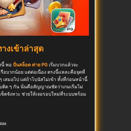
างเข้าล่าสุด
งนี้ พอ
ปั่นสล็อต ค่าย PG
เริ่มบวกแล้วจะ
ือบวกน้อย แต่ต่อเนื่อง ตรงนี้แหละคือจุดที่
มอไป แต่ถ้าโบนัสไม่เข้า ทั้งที่ก่อนหน้านี้
บติด ๆ กัน นั่นคือสัญญาณชัดว่าเกมเริ่มไม่
ีเซ็ตจังหวะ ช่วยให้เจอรอบใหม่ที่ระบบพร้อม
2026