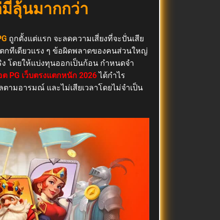
มีลุ้นมากกว่า
PG
ถูกตั้งแต่แรก จะลดความเสี่ยงที่จะปั่นเสีย
ังแตกทีเดียวแรง ๆ ข้อผิดพลาดของคนส่วนใหญ่
้จริง โดยให้แบ่งทุนออกเป็นก้อน กำหนดจำ
อต PG เว็บตรงแตกหนัก 2026
ได้กำไร
รไหลตามอารมณ์ และไม่เสียเวลาโดยไม่จำเป็น