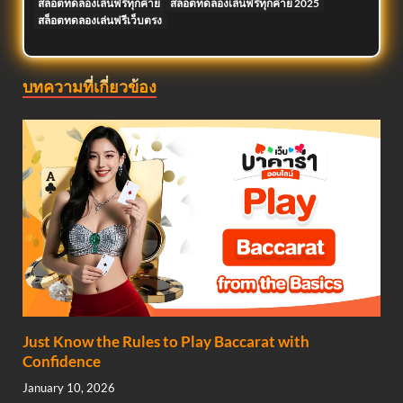
สล็อตทดลองเล่นฟรีทุกค่าย
สล็อตทดลองเล่นฟรีทุกค่าย 2025
สล็อตทดลองเล่นฟรีเว็บตรง
บทความที่เกี่ยวข้อง
Just Know the Rules to Play Baccarat with
Confidence
January 10, 2026