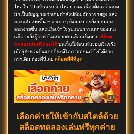
ไหลใน 10 สปินแรก ถ้าไหลยาวต่อเนื่องตั้งแต่ต้นเกม
มักเป็นสัญญาณว่าเกมกำลังปล่อยอัตราจ่ายสูง และ
ลองสลับเบทขึ้น – ลงเบา ๆ ยิ่งลองบ่อยยิ่งอ่านเกม
ออกง่ายขึ้น และเมื่อเข้าใจรูปแบบการแตกของเกม
แล้ว จะยิ่งรู้ว่าทำไมหลายคนเลือกเริ่มจาก
สล็อต
ทดลองเล่นฟรีถอนได้
บนเว็บนี้ก่อนเล่นรอบเงินจริง
เมื่อรู้จังหวะปั่นแตกก็จะมีโอกาสถอนกำไรได้ง่าย
กว่าเดิม ต้องที่นี่เลย
สล็อตที่ดีที่สุด
เลือกค่ายให้เข้ากับสไตล์ด้วย
สล็อตทดลองเล่นฟรีทุกค่าย