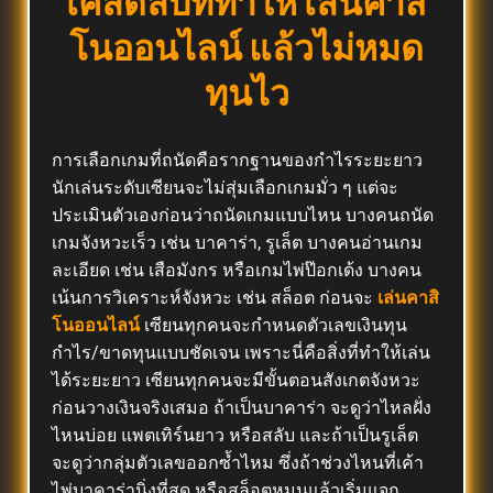
เคล็ดลับที่ทำให้
เล่นคาสิ
โนออนไลน์
แล้วไม่หมด
ทุนไว
การเลือกเกมที่ถนัดคือรากฐานของกำไรระยะยาว
นักเล่นระดับเซียนจะไม่สุ่มเลือกเกมมั่ว ๆ แต่จะ
ประเมินตัวเองก่อนว่าถนัดเกมแบบไหน บางคนถนัด
เกมจังหวะเร็ว เช่น บาคาร่า, รูเล็ต บางคนอ่านเกม
ละเอียด เช่น เสือมังกร หรือเกมไพ่ป๊อกเด้ง บางคน
เน้นการวิเคราะห์จังหวะ เช่น สล็อต ก่อนจะ
เล่นคาสิ
โนออนไลน์
เซียนทุกคนจะกำหนดตัวเลขเงินทุน
กำไร/ขาดทุนแบบชัดเจน เพราะนี่คือสิ่งที่ทำให้เล่น
ได้ระยะยาว เซียนทุกคนจะมีขั้นตอนสังเกตจังหวะ
ก่อนวางเงินจริงเสมอ ถ้าเป็นบาคาร่า จะดูว่าไหลฝั่ง
ไหนบ่อย แพตเทิร์นยาว หรือสลับ และถ้าเป็นรูเล็ต
จะดูว่ากลุ่มตัวเลขออกซ้ำไหม ซึ่งถ้าช่วงไหนที่เค้า
ไพ่บาคาร่านิ่งที่สุด หรือสล็อตหมุนแล้วเริ่มแจก