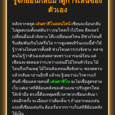
รู้จักย้อนกลับมาดูการเล่นของ
ตัวเอง
หลังจากหยุด
เล่นคาสิโนออนไลน์
เซียนจะย้อนกลับ
ไปดูผลเกมตั้งแต่ต้นว่า เกมไหลเร็วไปไหม ดีลเลอร์
เปลี่ยนมือแล้วจังหวะโต๊ะเปลี่ยนแค่ไหน มีช่วงไหนที่
รีบเดิมพันเกินไปหรือไม่ การดูแพตเทิร์นแบบนี้ทำให้
รู้ว่าช่วงไหนควรตั้งสติ ช่วงไหนควรเร่งจังหวะ หลาย
คนไม่รู้ว่าตัวเองเล่นพลาดเพราะอารมณ์ร้อน แต่
เซียนจะจดหมดว่าระหว่างเล่นมีไม้ไหนหัวร้อน ไม้
ไหนรีบเกินเหตุ ไม้ไหนลังเลจนเสียจังหวะ พอจดครบ
แล้วกลับมาอ่านอีกที แล้วจะรู้เลยว่าอะไรควรแก้
ทันที เซียนหลายคนที่
เล่นคาสิโน
จะไม่เชื่อสูตรตาม
เว็บ แต่เอาสถิติย้อนหลังของตัวเองมาปรับสูตรใหม่
ให้เข้ามือ ตรงนี้คือเหตุผลที่เวลาพวกเซียนกลับมา
เล่นอีกครั้ง จะเฉียบกว่าเดิมเห็น ๆ ถ้าอยากลองเล่น
แบบที่เซียนเล่นกัน ต้องเริ่มจากการเก็บสถิติย้อนหลัง
ให้เป็น