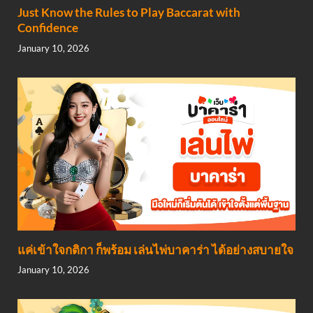
Just Know the Rules to Play Baccarat with
Confidence
January 10, 2026
แค่เข้าใจกติกา ก็พร้อม เล่นไพ่บาคาร่า ได้อย่างสบายใจ
January 10, 2026