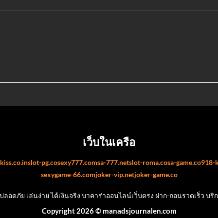
เว็บในเครือ
kiss.co.in
slot-pg.co
sexy777.com
sa-777.net
slot-roma.co
sa-game.co
918-k
sexygame-66.com
joker-vip.net
joker-game.co
 ปลอดภัย เล่นง่าย ได้เงินจริง บาคาร่าออนไลน์เว็บตรง ฝาก-ถอนรวดเร็ว บริก
Copyright
2026
© manadsjournalen.com