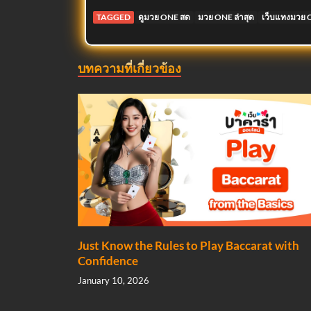
TAGGED
ดูมวย ONE สด
มวย ONE ล่าสุด
เว็บแทงมวย
บทความที่เกี่ยวข้อง
Just Know the Rules to Play Baccarat with
Confidence
January 10, 2026