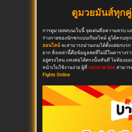
ดูมวยมันส์ทุก
การดูมวยสดบนเว็บนี้ จุดเด่นคือความครบ แล
ร่างกายของนักชกแบบเรียลไทม์ ดูได้ครบทุกคู่ 
ออนไลน์
จะสามารถอ่านเกมได้ตั้งแต่ยกแรก เมื
ยาก สิ่งเหล่านี้คือข้อมูลสดที่ไม่มีในตารางร
อยู่ตรงไหน แทงต่อได้ตรงนั้นทันที ไม่ต้องอ
หน้าเว็บใช้งานง่าย ผู้ที่
แทงมวย One
สามารถโ
Fights Online