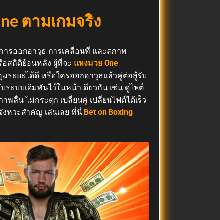
One ตามเกมจริง
์มการออกอาวุธ การเคลื่อนที่ และสภาพ
สถิติย้อนหลัง ผู้ที่จะ
แทงมวย One
คุมระยะได้ดี หรือใครออกอาวุธแล้วคู่ต่อสู้รับ
ับระบบเดิมพันไว้ในหน้าเดียวกัน เช่น ดูไฟต์
่น ไม่กระตุก เปลี่ยนคู่ เปลี่ยนไฟต์ได้เร็ว
งหวะสำคัญ เล่นเลย ที่นี่
Bet on Boxing