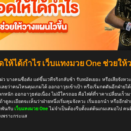
ดให้ได้กำไร เว็บแทงมวย One ช่วยให้
ว บางคนชื่อดัง แต่ขึ้นเวทีจริงกลับช้า รับหมัดเยอะ หรือเสียจังหวะ
ลยว่าคนไหนคุมเกมได้ ออกอาวุธเข้าเป้า หรือเริ่มกดดันอีกฝ่ายได้
หนัก ออกอาวุธต่อเนื่อง ไม่มีใครถอย คือไฟต์ที่ราคาเปลี่ยนเร็ว
้าดูละเอียดจะเห็นว่าฝ่ายหนึ่งเริ่มคุมจังหวะ เริ่มออกนำ หรืออีกฝ่า
ิมพันกับ
เว็บแทงมวย One
ไม่จำเป็นต้องรีบตั้งแต่ต้นเกมเสมอไป คนที
แทงเพราะกระแส