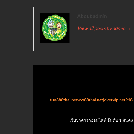
About admin
View all posts by admin
→
fun888thai.net
ww88thai.net
jokervip.net
918-
เว็บบาคาร่าออนไลน์ อันดับ 1 มั่นคง