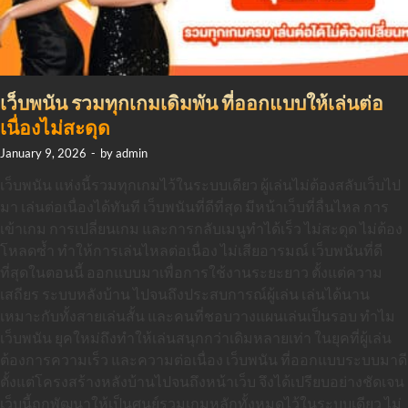
เว็บพนัน รวมทุกเกมเดิมพัน ที่ออกแบบให้เล่นต่อ
เนื่องไม่สะดุด
January 9, 2026
-
by
admin
เว็บพนัน แห่งนี้รวมทุกเกมไว้ในระบบเดียว ผู้เล่นไม่ต้องสลับเว็บไป
มา เล่นต่อเนื่องได้ทันที เว็บพนันที่ดีที่สุด มีหน้าเว็บที่ลื่นไหล การ
เข้าเกม การเปลี่ยนเกม และการกลับเมนูทำได้เร็ว ไม่สะดุด ไม่ต้อง
โหลดซ้ำ ทำให้การเล่นไหลต่อเนื่อง ไม่เสียอารมณ์ เว็บพนันที่ดี
ที่สุดในตอนนี้ ออกแบบมาเพื่อการใช้งานระยะยาว ตั้งแต่ความ
เสถียร ระบบหลังบ้าน ไปจนถึงประสบการณ์ผู้เล่น เล่นได้นาน
เหมาะกับทั้งสายเล่นสั้น และคนที่ชอบวางแผนเล่นเป็นรอบ ทำไม
เว็บพนัน ยุคใหม่ถึงทำให้เล่นสนุกกว่าเดิมหลายเท่า ในยุคที่ผู้เล่น
ต้องการความเร็ว และความต่อเนื่อง เว็บพนัน ที่ออกแบบระบบมาดี
ตั้งแต่โครงสร้างหลังบ้านไปจนถึงหน้าเว็บ จึงได้เปรียบอย่างชัดเจน
เว็บนี้ถูกพัฒนาให้เป็นศูนย์รวมเกมหลักทั้งหมดไว้ในระบบเดียว ไม่