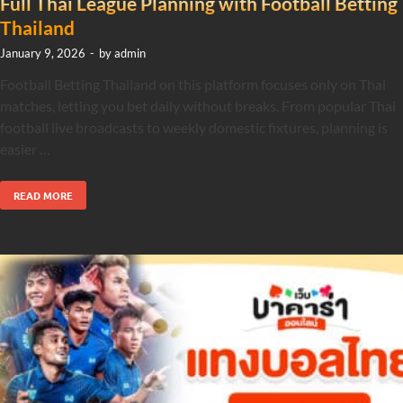
Full Thai League Planning with Football Betting
Thailand
January 9, 2026
-
by
admin
Football Betting Thailand on this platform focuses only on Thai
matches, letting you bet daily without breaks. From popular Thai
football live broadcasts to weekly domestic fixtures, planning is
easier …
READ MORE