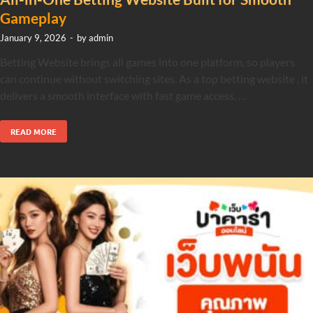
Gameplay
January 9, 2026
-
by
admin
Betting Website brings all games into one platform, so players
can continue without switching sites. As a top betting website , it
delivers a smooth interface with fast game access, …
READ MORE