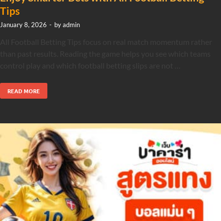
Tips
January 8, 2026
-
by
admin
All Football Betting Tips focus on real match momentum rather
than past results. Reading the game helps you see which teams
control play and which football betting slips are not …
READ MORE