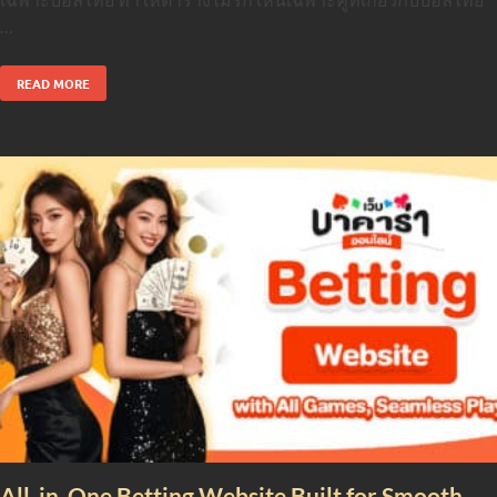
…
READ MORE
All-in-One Betting Website Built for Smooth